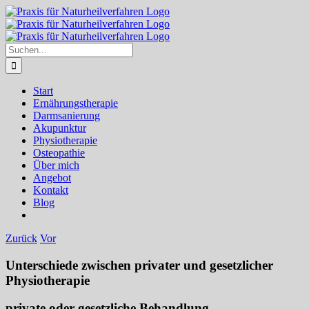
Zum
Inhalt
springen
Suche
nach:
Start
Ernährungstherapie
Darmsanierung
Akupunktur
Physiotherapie
Osteopathie
Über mich
Angebot
Kontakt
Blog
Zurück
Vor
Unterschiede zwischen privater und gesetzlicher
Physiotherapie
private oder gesetzliche Behandlung