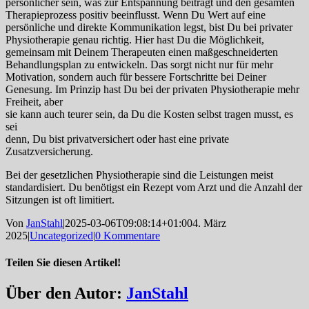
persönlicher sein, was zur Entspannung beiträgt und den gesamten
Therapieprozess positiv beeinflusst. Wenn Du Wert auf eine
persönliche und direkte Kommunikation legst, bist Du bei privater
Physiotherapie genau richtig. Hier hast Du die Möglichkeit,
gemeinsam mit Deinem Therapeuten einen maßgeschneiderten
Behandlungsplan zu entwickeln. Das sorgt nicht nur für mehr
Motivation, sondern auch für bessere Fortschritte bei Deiner
Genesung. Im Prinzip hast Du bei der privaten Physiotherapie mehr
Freiheit, aber
sie kann auch teurer sein, da Du die Kosten selbst tragen musst, es
sei
denn, Du bist privatversichert oder hast eine private
Zusatzversicherung.
Bei der gesetzlichen Physiotherapie sind die Leistungen meist
standardisiert. Du benötigst ein Rezept vom Arzt und die Anzahl der
Sitzungen ist oft limitiert.
Von
JanStahl
|
2025-03-06T09:08:14+01:00
4. März
2025
|
Uncategorized
|
0 Kommentare
Teilen Sie diesen Artikel!
Facebook
Twitter
Reddit
LinkedIn
WhatsApp
Tumblr
Pinterest
Vk
Xing
E-
Über den Autor:
JanStahl
Mail