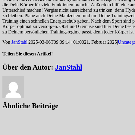
die Dein Körper für viele Funktionen braucht. Außerdem hilft eine 
Unterschied machen! Vergiss nicht ausreichend zu trinken, denn Hydr
zu bleiben. Plane auch Deine Mahlzeiten rund um Deine Trainingszei
Training einen schnellen Energieschub geben. Nach dem Sport sind pr
Körper optimal zu versorgen. Obst und Gemüse sind hier Deine beste
zu Deinem persönlichen Trainingsregime passt, denn jeder Körper is
Von
JanStahl
|
2025-03-06T09:09:14+01:00
21. Februar 2025
|
Uncatego
Teilen Sie diesen Artikel!
Facebook
Twitter
Reddit
LinkedIn
WhatsApp
Tumblr
Pinterest
Vk
Xing
E-
Über den Autor:
JanStahl
Mail
Ähnliche Beiträge