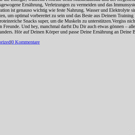
ausgewogene Ernährung, Verletzungen zu vermeiden und das Immunsyste
ation ist genauso wichtig wie feste Nahrung. Wasser und Elektrolyte 
ten, um optimal vorbereitet zu sein und das Beste aus Deinem Traini
oteinreiche Snacks super, um die Muskeln zu unterstützen.Vergiss nic
n Freunde. Und hey, manchmal darfst Du Dir auch etwas gönnen – alles
t anders. Hör auf Deinen Körper und passe Deine Ernährung an Deine B
rized
|
0 Kommentare