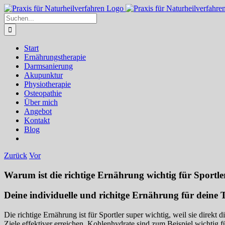
Zum
Inhalt
Suche
springen
nach:
Start
Ernährungstherapie
Darmsanierung
Akupunktur
Physiotherapie
Osteopathie
Über mich
Angebot
Kontakt
Blog
Zurück
Vor
Warum ist die richtige Ernährung wichtig für Sportle
Deine individuelle und richitge Ernährung für deine 
Die richtige Ernährung ist für Sportler super wichtig, weil sie direk
Ziele effektiver erreichen. Kohlenhydrate sind zum Beispiel wichtig 