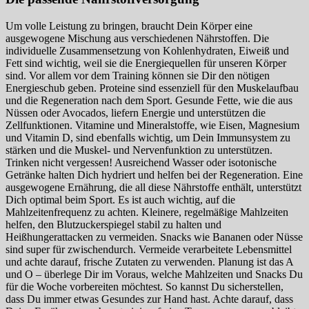
Um volle Leistung zu bringen, braucht Dein Körper eine
ausgewogene Mischung aus verschiedenen Nährstoffen. Die
individuelle Zusammensetzung von Kohlenhydraten, Eiweiß und
Fett sind wichtig, weil sie die Energiequellen für unseren Körper
sind. Vor allem vor dem Training können sie Dir den nötigen
Energieschub geben. Proteine sind essenziell für den Muskelaufbau
und die Regeneration nach dem Sport. Gesunde Fette, wie die aus
Nüssen oder Avocados, liefern Energie und unterstützen die
Zellfunktionen. Vitamine und Mineralstoffe, wie Eisen, Magnesium
und Vitamin D, sind ebenfalls wichtig, um Dein Immunsystem zu
stärken und die Muskel- und Nervenfunktion zu unterstützen.
Trinken nicht vergessen! Ausreichend Wasser oder isotonische
Getränke halten Dich hydriert und helfen bei der Regeneration. Eine
ausgewogene Ernährung, die all diese Nährstoffe enthält, unterstützt
Dich optimal beim Sport. Es ist auch wichtig, auf die
Mahlzeitenfrequenz zu achten. Kleinere, regelmäßige Mahlzeiten
helfen, den Blutzuckerspiegel stabil zu halten und
Heißhungerattacken zu vermeiden. Snacks wie Bananen oder Nüsse
sind super für zwischendurch. Vermeide verarbeitete Lebensmittel
und achte darauf, frische Zutaten zu verwenden. Planung ist das A
und O – überlege Dir im Voraus, welche Mahlzeiten und Snacks Du
für die Woche vorbereiten möchtest. So kannst Du sicherstellen,
dass Du immer etwas Gesundes zur Hand hast. Achte darauf, dass