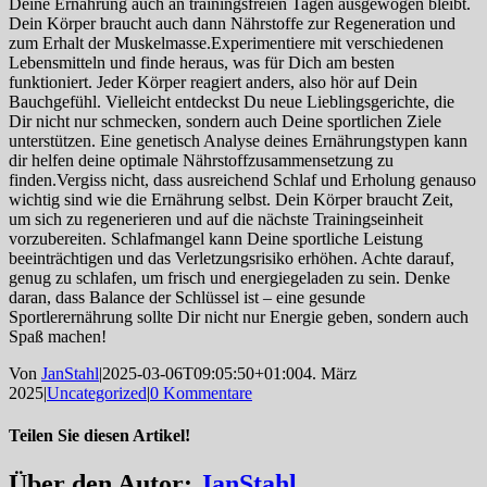
Deine Ernährung auch an trainingsfreien Tagen ausgewogen bleibt.
Dein Körper braucht auch dann Nährstoffe zur Regeneration und
zum Erhalt der Muskelmasse.Experimentiere mit verschiedenen
Lebensmitteln und finde heraus, was für Dich am besten
funktioniert. Jeder Körper reagiert anders, also hör auf Dein
Bauchgefühl. Vielleicht entdeckst Du neue Lieblingsgerichte, die
Dir nicht nur schmecken, sondern auch Deine sportlichen Ziele
unterstützen. Eine genetisch Analyse deines Ernährungstypen kann
dir helfen deine optimale Nährstoffzusammensetzung zu
finden.Vergiss nicht, dass ausreichend Schlaf und Erholung genauso
wichtig sind wie die Ernährung selbst. Dein Körper braucht Zeit,
um sich zu regenerieren und auf die nächste Trainingseinheit
vorzubereiten. Schlafmangel kann Deine sportliche Leistung
beeinträchtigen und das Verletzungsrisiko erhöhen. Achte darauf,
genug zu schlafen, um frisch und energiegeladen zu sein. Denke
daran, dass Balance der Schlüssel ist – eine gesunde
Sportlerernährung sollte Dir nicht nur Energie geben, sondern auch
Spaß machen!
Von
JanStahl
|
2025-03-06T09:05:50+01:00
4. März
2025
|
Uncategorized
|
0 Kommentare
Teilen Sie diesen Artikel!
Facebook
Twitter
Reddit
LinkedIn
WhatsApp
Tumblr
Pinterest
Vk
Xing
E-
Über den Autor:
JanStahl