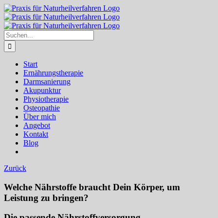
Zum
Inhalt
springen
Suche
nach:
Start
Ernährungstherapie
Darmsanierung
Akupunktur
Physiotherapie
Osteopathie
Über mich
Angebot
Kontakt
Blog
Zurück
Welche Nährstoffe braucht Dein Körper, um
Leistung zu bringen?
Die passende Nährstoffversorgung